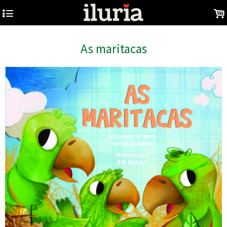
4
.
As maritacas