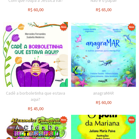
Com que roupa a Jéssica vai?
Não é o papai!
R$
60,00
R$
65,00
Cadê a borboletinha que estava
anagraMAR
aqui?
R$
60,00
R$
45,00