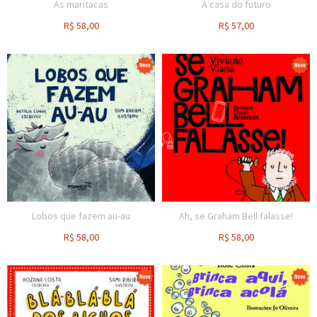
As maritacas
A casa do futuro
R$
58,00
R$
57,00
Lobos que fazem au-au
Ah, se Graham Bell falasse!
R$
58,00
R$
58,00