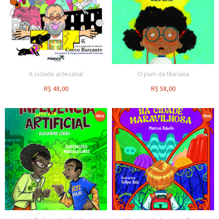
A cidade artesanal
O pum da Mariana
R$
48,00
R$
58,00