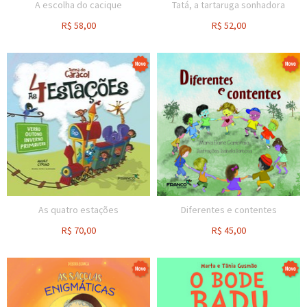
A escolha do cacique
Tatá, a tartaruga sonhadora
R$
58,00
R$
52,00
As quatro estações
Diferentes e contentes
R$
70,00
R$
45,00