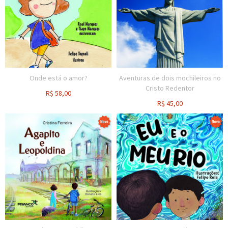
Onde está o amor?
Aventuras de dois mochileiros no
Cristo Redentor
R$
58,00
R$
45,00