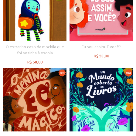
O estranho caso da mochila que
Eu sou assim. E você?
foi sozinha à escola
R$
58,00
R$
58,00