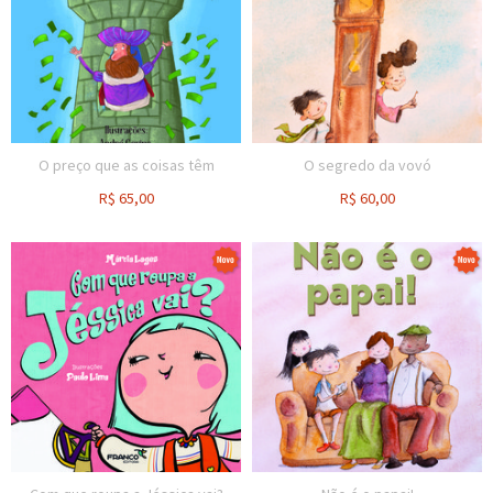
O preço que as coisas têm
O segredo da vovó
R$
65,00
R$
60,00