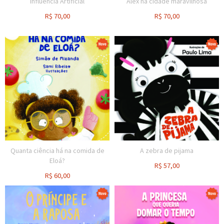
Influência Artificial
Alex na cidade maravilhosa
R$
70,00
R$
70,00
Quanta ciência há na comida de
A zebra de pijama
Eloá?
R$
57,00
R$
60,00