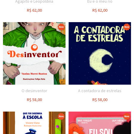
Agapito e Leopoldina
Eu e o meu rio
R$
62,00
R$
62,00
O desinventor
A contadora de estrelas
R$
58,00
R$
58,00