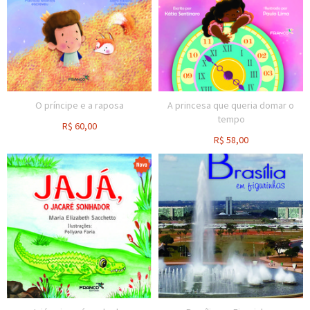
O príncipe e a raposa
A princesa que queria domar o
tempo
R$
60,00
R$
58,00