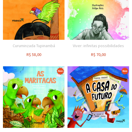
Curuminzada Tupinambá
Viver: infinitas possibilidades
R$
58,00
R$
70,00