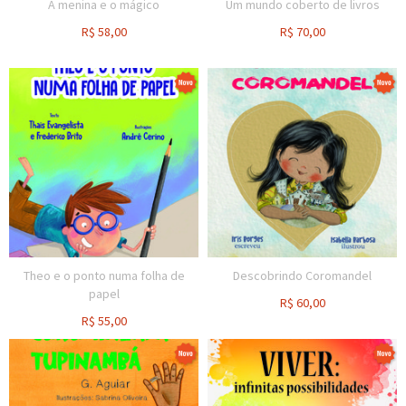
A menina e o mágico
Um mundo coberto de livros
R$
58,00
R$
70,00
Theo e o ponto numa folha de
Descobrindo Coromandel
papel
R$
60,00
R$
55,00