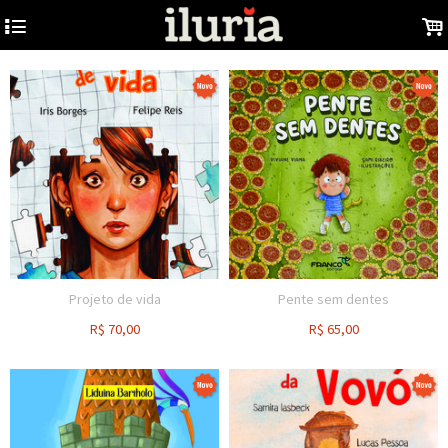
4
.
Projeto de vida
Pente sem dentes
R$
70,00
R$
65,00