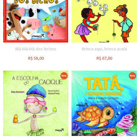
Blá-blá-blá dos bichos
Brinca aqui, brinca acolá
R$
58,00
R$
67,00