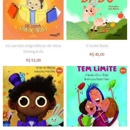
As sacolas enigmáticas de dona
O bode Badu
Emengarda
R$
45,00
R$
52,00