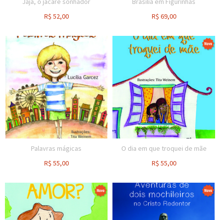
Jajá, o jacaré sonhador
Brasília em Figurinhas
R$
52,00
R$
69,00
Palavras mágicas
O dia em que troquei de mãe
R$
55,00
R$
55,00