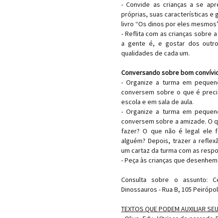
- Convide as crianças a se apr
próprias, suas características 
livro “Os dinos por eles mesmos”
- Reflita com as crianças sobre
a gente é, e gostar dos outr
qualidades de cada um.
Conversando sobre bom convívio
- Organize a turma em pequeno
conversem sobre o que é preci
escola e em sala de aula.
- Organize a turma em pequeno
conversem sobre a amizade. O qu
fazer? O que não é legal ele
alguém? Depois, trazer a reflex
um cartaz da turma com as respos
- Peça às crianças que desenhem
Consulta sobre o assunto: C
Dinossauros - Rua B, 105 Peirópo
TEXTOS QUE PODEM AUXILIAR SE