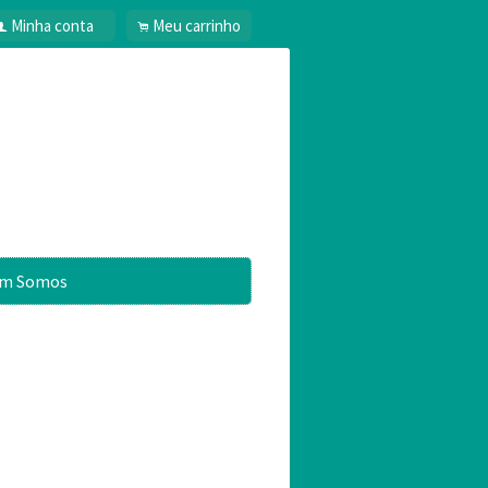
Minha conta
Meu carrinho
f
.
m Somos