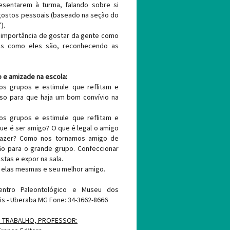
esentarem à turma, falando sobre si
e gostos pessoais (baseado na seção do
).
 a importância de gostar da gente como
os como eles são, reconhecendo as
 e amizade na escola:
s grupos e estimule que reflitam e
so para que haja um bom convívio na
s grupos e estimule que reflitam e
e é ser amigo? O que é legal o amigo
 fazer? Como nos tornamos amigo de
ão para o grande grupo. Confeccionar
tas e expor na sala.
 elas mesmas e seu melhor amigo.
entro Paleontológico e Museu dos
lis - Uberaba MG Fone: 34-3662-8666
U TRABALHO, PROFESSOR: