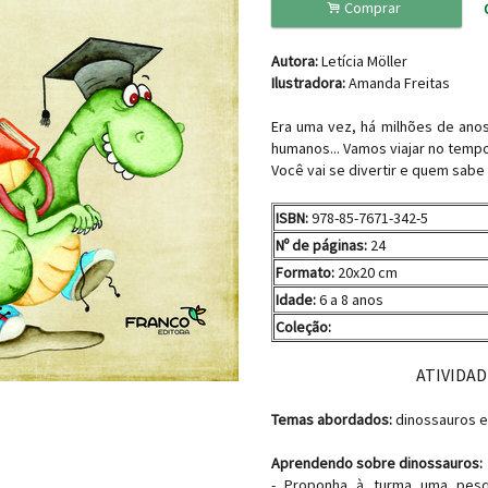
.
Comprar
Autora:
Letícia Möller
Ilustradora:
Amanda Freitas
Era uma vez, há milhões de anos
humanos... Vamos viajar no temp
Você vai se divertir e quem sabe 
ISBN:
978-85-7671-342-5
Nº de páginas:
24
Formato:
20x20 cm
Idade:
6 a 8 anos
Coleção:
ATIVIDAD
Temas abordados:
dinossauros e 
Aprendendo sobre dinossauros:
- Proponha à turma uma pesq