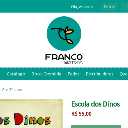
Olá, visitante.
Entrar
s
Catálogo
Bruxa Cremilda
Todos
Distribuidores
Que
›
2º e 3º anos
Escola dos Dinos
R$
55,00