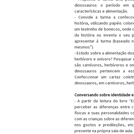
dinossauros: o período em q
características e alimentação.
- Convide a turma a confecc
história, utilizando papéis colo
um teatrinho de bonecos, onde 
da história ou inventa o seu 
apresentar à turma (baseado n
mesmos”).
- Estudo sobre a alimentação dos 
herbívoro e onívoro? Pesquisar 
são carnívoros, herbívoros e o
dinossauros pertencem a ess
Confeccionar um cartaz coleti
dinossauros, em carnívoros, herb
Conversando sobre identidade e 
- A partir da leitura do livro 
perceber as diferenças entre c
físicas e suas personalidades 
com as crianças sobre as diferen
nos gostos e predileções, etc.
presente na própria sala de aula.