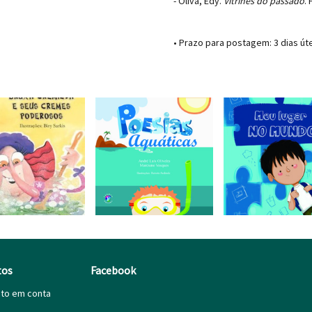
- Oliva, Edy.
Vitrines do passado
.
• Prazo para postagem:
3 dias út
tos
Facebook
ito em conta