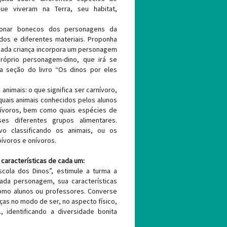
ue viveram na Terra, seu habitat,
ionar bonecos dos personagens da
ridos e diferentes materiais. Proponha
cada criança incorpora um personagem
próprio personagem-dino, que irá se
a seção do livro “Os dinos por eles
animais: o que significa ser carnívoro,
quais animais conhecidos pelos alunos
nívoros, bem como quais espécies de
es diferentes grupos alimentares.
vo classificando os animais, ou os
ívoros e onívoros.
características de cada um:
“Escola dos Dinos”, estimule a turma a
ada personagem, sua características
como alunos ou professores. Converse
ças no modo de ser, no aspecto físico,
, identificando a diversidade bonita