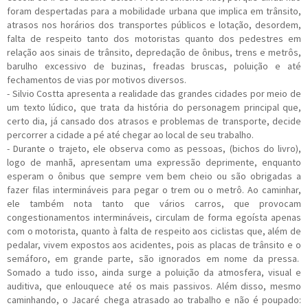
foram despertadas para a mobilidade urbana que implica em trânsito,
atrasos nos horários dos transportes públicos e lotação, desordem,
falta de respeito tanto dos motoristas quanto dos pedestres em
relação aos sinais de trânsito, depredação de ônibus, trens e metrôs,
barulho excessivo de buzinas, freadas bruscas, poluição e até
fechamentos de vias por motivos diversos.
- Silvio Costta apresenta a realidade das grandes cidades por meio de
um texto lúdico, que trata da história do personagem principal que,
certo dia, já cansado dos atrasos e problemas de transporte, decide
percorrer a cidade a pé até chegar ao local de seu trabalho.
- Durante o trajeto, ele observa como as pessoas, (bichos do livro),
logo de manhã, apresentam uma expressão deprimente, enquanto
esperam o ônibus que sempre vem bem cheio ou são obrigadas a
fazer filas intermináveis para pegar o trem ou o metrô. Ao caminhar,
ele também nota tanto que vários carros, que provocam
congestionamentos intermináveis, circulam de forma egoísta apenas
com o motorista, quanto à falta de respeito aos ciclistas que, além de
pedalar, vivem expostos aos acidentes, pois as placas de trânsito e o
semáforo, em grande parte, são ignorados em nome da pressa.
Somado a tudo isso, ainda surge a poluição da atmosfera, visual e
auditiva, que enlouquece até os mais passivos. Além disso, mesmo
caminhando, o Jacaré chega atrasado ao trabalho e não é poupado: