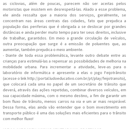
as ciclovias, além de poucas, parecem não ser aceitas pelos
motoristas que insistem em desrespeitá-las. Aliado a esse problema,
ele ainda ressalta que a maioria dos serviços, geralmente, se
concentram nas áreas centrais das cidades, fato que prejudica a
população das periferias que é obrigada a se deslocar por grandes
distâncias e ainda perder muito tempo para ter seus direitos, inclusive
de trabalhar, garantidos. Em meio a grande circulação de veículos,
outra preocupação que surge é a emissão de poluentes que, ao
aumentar, também prejudica o meio ambiente.
- Diante de toda essa problemática, levante outro debate entre as
crianças para estimulá-las a repensar as possibilidades de melhoria na
mobilidade urbana. Para incrementar a atividade, leve-as para o
laboratório de informática e apresente a elas o jogo Feijotrânsito
(acesse o link http://portal.ludoeducativo.com.br/pt/play/feijotransito),
que colocará cada uma no papel de um secretário de trânsito que
deverá, através das ações repetidas, combinar diversos veículos, em
sua capacidade máxima, com o mesmo destino, a fim de garantir um
bom fluxo de trânsito, menos carros na via e um ar mais respirável.
Dessa forma, elas ainda vão entender que o bom investimento em
transporte público é uma das soluções mais eficientes para o trânsito
com melhor fluxo!