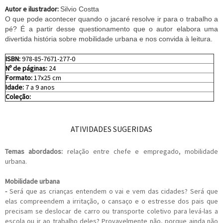
Autor e ilustrador:
Silvio Costta
O que pode acontecer quando o jacaré resolve ir para o trabalho a
pé? É a partir desse questionamento que o autor elabora uma
divertida história sobre mobilidade urbana e nos convida à leitura.
ISBN:
978-85-7671-277-0
Nº de páginas:
24
Formato:
17x25 cm
Idade:
7 a 9 anos
Coleção:
ATIVIDADES SUGERIDAS
Temas abordados:
relação entre chefe e empregado, mobilidade
urbana.
Mobilidade urbana
-
Será que as crianças entendem o vai e vem das cidades? Será que
elas compreendem a irritação, o cansaço e o estresse dos pais que
precisam se deslocar de carro ou transporte coletivo para levá-las a
escola ou ir ao trabalho deles? Provavelmente não, porque ainda não