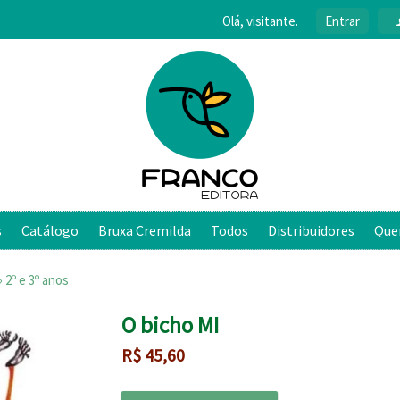
Olá, visitante.
Entrar
s
Catálogo
Bruxa Cremilda
Todos
Distribuidores
Que
›
2º e 3º anos
O bicho MI
R$
45,60