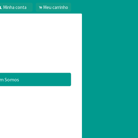
Minha conta
Meu carrinho
f
.
m Somos