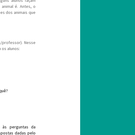
lguns alunos façam
animal é. Antes, o
mes dos animais que
os/professor). Nesse
 os alunos:
 quê?
ar às perguntas da
spostas dadas pelo