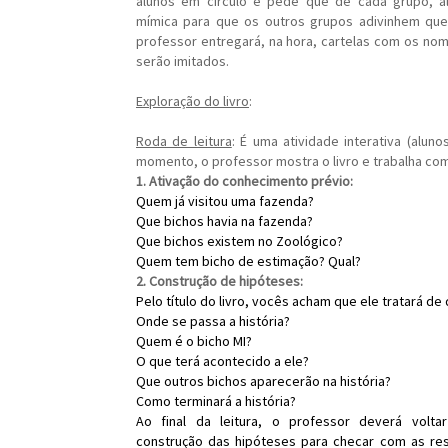
alunos em círculo e pede que de cada grupo, a
mímica para que os outros grupos adivinhem que 
professor entregará, na hora, cartelas com os no
serão imitados.
Exploração do livro
:
Roda de leitura
: É uma atividade interativa (alun
momento, o professor mostra o livro e trabalha com
1. Ativação do conhecimento prévio:
Quem já visitou uma fazenda?
Que bichos havia na fazenda?
Que bichos existem no Zoológico?
Quem tem bicho de estimação? Qual?
2. Construção de hipóteses:
Pelo título do livro, vocês acham que ele tratará de
Onde se passa a história?
Quem é o bicho MI?
O que terá acontecido a ele?
Que outros bichos aparecerão na história?
Como terminará a história?
Ao final da leitura, o professor deverá volt
construção das hipóteses para checar com as re