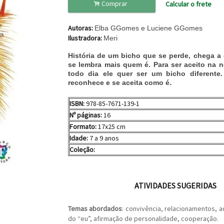
.
Comprar
Calcular o frete
Autoras:
Elba GGomes e Luciene GGomes
Ilustradora:
Meri
História de um bicho que se perde, chega a 
se lembra mais quem é. Para ser aceito na 
todo dia ele quer ser um bicho diferente. 
.
reconhece e se aceita como é
ISBN:
978-85-7671-139-1
Nº páginas:
16
Formato:
17x25 cm
Idade:
7 a 9 anos
Coleção:
ATIVIDADES SUGERIDAS
Temas abordados
: convivência, relacionamentos, 
do “eu”, afirmação de personalidade, cooperação.