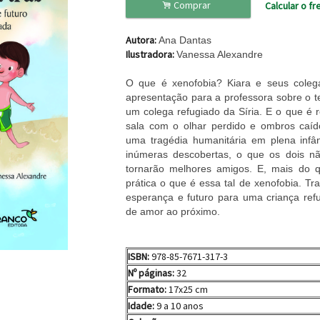
.
Comprar
Calcular o fr
Autora:
Ana Dantas
Ilustradora:
Vanessa Alexandre
O que é xenofobia? Kiara e seus coleg
apresentação para a professora sobre o t
um colega refugiado da Síria. E o que é 
sala com o olhar perdido e ombros caíd
uma tragédia humanitária em plena infân
inúmeras descobertas, o que os dois n
tornarão melhores amigos. E, mais do q
prática o que é essa tal de xenofobia. Tr
esperança e futuro para uma criança refu
de amor ao próximo.
I
SBN:
978-85-7671-317-3
Nº páginas:
32
Formato:
17x25 cm
Idade:
9 a 10 anos