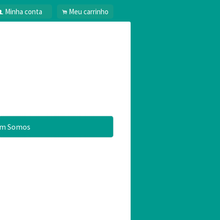
Minha conta
Meu carrinho
f
.
m Somos