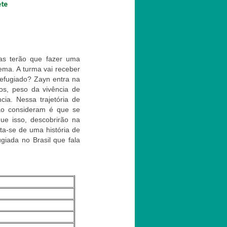
ete
as terão que fazer uma
ema. A turma vai receber
refugiado? Zayn entra na
os, peso da vivência de
cia. Nessa trajetória de
ão consideram é que se
ue isso, descobrirão na
ata-se de uma história de
giada no Brasil que fala