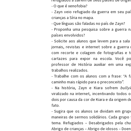
refugiados a saírem de seus países de orige
- O que é xenofobia?
- Zayn veio refugiado da guerra em seu país
crianças a Síria no mapa.
- Que línguas são faladas no país de Zayn?
- Proponha uma pesquisa sobre a guerra na
países envolvidos?
- Solicite aos alunos que levem para a sala
jornais, revistas e internet sobre a guerra 
com recorte e colagem de fotografias e 
cartazes para expor na escola. Você po
professor de História auxiliar em uma ex
trabalhos realizados.
- Trabalhe com os alunos com a frase: “A 
caminho mais rápido para o preconceito”.
- Na história, Zayn e Kiara sofrem
bullyi
viralizado na internet, incentivando todos 
dois por causa da cor de Kiara e da origem 
fato.
- Sugira que os alunos se dividam em gru
maneiras de sermos solidários. Cada grupo 
tema. Refugiados – Desabrigados pela ch
Abrigo de crianças – Abrigo de idosos – Doen