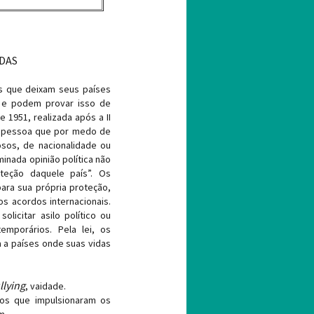
IDAS
s que deixam seus países
, e podem provar isso de
1951, realizada após a II
a pessoa que por medo de
osos, de nacionalidade ou
minada opinião política não
teção daquele país”. Os
ra sua própria proteção,
s acordos internacionais.
licitar asilo político ou
emporários. Pela lei, os
 a países onde suas vidas
llying
, vaidade.
os que impulsionaram os