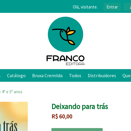
Olá, visitante.
Entrar
s
Catálogo
Bruxa Cremilda
Todos
Distribuidores
Que
›
4º e 5º anos
Deixando para trás
R$
60,00