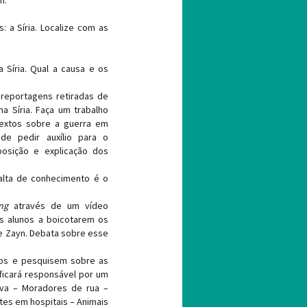
m.
: a Síria. Localize com as
 Síria. Qual a causa e os
 reportagens retiradas de
na Síria. Faça um trabalho
textos sobre a guerra em
de pedir auxílio para o
posição e explicação dos
falta de conhecimento é o
ng
através de um vídeo
os alunos a boicotarem os
de Zayn. Debata sobre esse
pos e pesquisem sobre as
ficará responsável por um
uva – Moradores de rua –
tes em hospitais – Animais