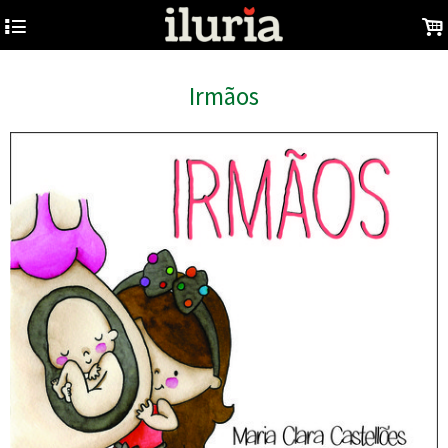
4
.
Irmãos