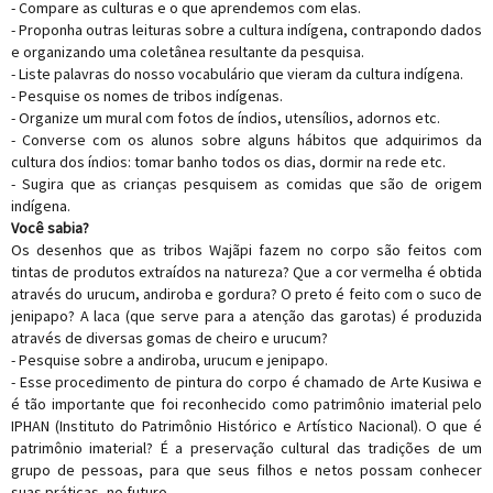
- Compare as culturas e o que aprendemos com elas.
- Proponha outras leituras sobre a cultura indígena, contrapondo dados
e organizando uma coletânea resultante da pesquisa.
- Liste palavras do nosso vocabulário que vieram da cultura indígena.
- Pesquise os nomes de tribos indígenas.
- Organize um mural com fotos de índios, utensílios, adornos etc.
- Converse com os alunos sobre alguns hábitos que adquirimos da
cultura dos índios: tomar banho todos os dias, dormir na rede etc.
- Sugira que as crianças pesquisem as comidas que são de origem
indígena.
Você sabia?
Os desenhos que as tribos Wajãpi fazem no corpo são feitos com
tintas de produtos extraídos na natureza? Que a cor vermelha é obtida
através do urucum, andiroba e gordura? O preto é feito com o suco de
jenipapo? A laca (que serve para a atenção das garotas) é produzida
através de diversas gomas de cheiro e urucum?
- Pesquise sobre a andiroba, urucum e jenipapo.
- Esse procedimento de pintura do corpo é chamado de Arte Kusiwa e
é tão importante que foi reconhecido como patrimônio imaterial pelo
IPHAN (Instituto do Patrimônio Histórico e Artístico Nacional). O que é
patrimônio imaterial? É a preservação cultural das tradições de um
grupo de pessoas, para que seus filhos e netos possam conhecer
suas práticas, no futuro.