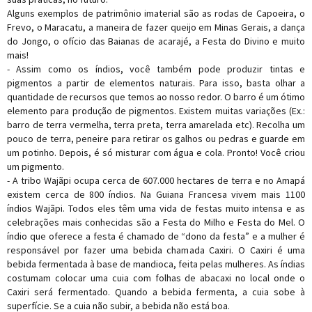
Alguns exemplos de patrimônio imaterial são as rodas de Capoeira, o
Frevo, o Maracatu, a maneira de fazer queijo em Minas Gerais, a dança
do Jongo, o ofício das Baianas de acarajé, a Festa do Divino e muito
mais!
- Assim como os índios, você também pode produzir tintas e
pigmentos a partir de elementos naturais. Para isso, basta olhar a
quantidade de recursos que temos ao nosso redor. O barro é um ótimo
elemento para produção de pigmentos. Existem muitas variações (Ex.:
barro de terra vermelha, terra preta, terra amarelada etc). Recolha um
pouco de terra, peneire para retirar os galhos ou pedras e guarde em
um potinho. Depois, é só misturar com água e cola. Pronto! Você criou
um pigmento.
- A tribo Wajãpi ocupa cerca de 607.000 hectares de terra e no Amapá
existem cerca de 800 índios. Na Guiana Francesa vivem mais 1100
índios Wajãpi. Todos eles têm uma vida de festas muito intensa e as
celebrações mais conhecidas são a Festa do Milho e Festa do Mel. O
índio que oferece a festa é chamado de “dono da festa” e a mulher é
responsável por fazer uma bebida chamada Caxiri. O Caxiri é uma
bebida fermentada à base de mandioca, feita pelas mulheres. As índias
costumam colocar uma cuia com folhas de abacaxi no local onde o
Caxiri será fermentado. Quando a bebida fermenta, a cuia sobe à
superfície. Se a cuia não subir, a bebida não está boa.