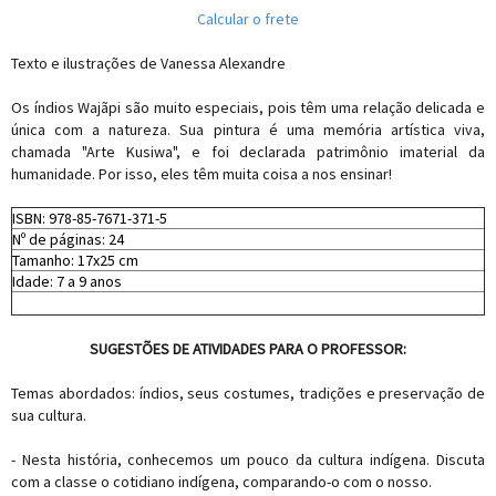
Calcular o frete
Texto e ilustrações de Vanessa Alexandre
Os índios Wajãpi são muito especiais, pois têm uma relação delicada e
única com a natureza. Sua pintura é uma memória artística viva,
chamada "Arte Kusiwa", e foi declarada patrimônio imaterial da
humanidade. Por isso, eles têm muita coisa a nos ensinar!
ISBN: 978-85-7671-371-5
Nº de páginas: 24
Tamanho: 17x25 cm
Idade: 7 a 9 anos
SUGESTÕES DE ATIVIDADES PARA O PROFESSOR:
Temas abordados: índios, seus costumes, tradições e preservação de
sua cultura.
- Nesta história, conhecemos um pouco da cultura indígena. Discuta
com a classe o cotidiano indígena, comparando-o com o nosso.