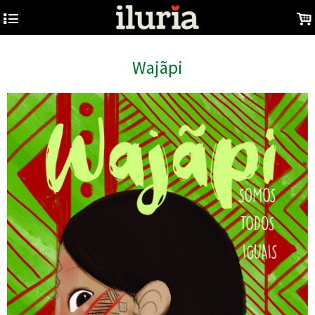
4
.
Wajãpi