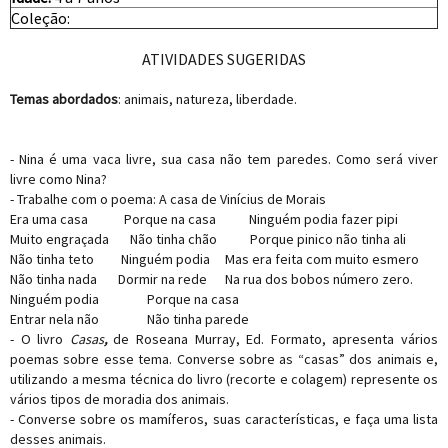
Coleção:
ATIVIDADES SUGERIDAS
Temas abordados
: animais, natureza, liberdade.
- Nina é uma vaca livre, sua casa não tem paredes. Como será viver
livre como Nina?
- Trabalhe com o poema: A casa de Vinícius de Morais
Era uma casa Porque na casa Ninguém podia fazer pipi
Muito engraçada Não tinha chão Porque pinico não tinha ali
Não tinha teto Ninguém podia Mas era feita com muito esmero
Não tinha nada Dormir na rede Na rua dos bobos número zero.
Ninguém podia Porque na casa
Entrar nela não Não tinha parede
- O livro
Casas
,
de Roseana Murray, Ed. Formato, apresenta vários
poemas sobre esse tema. Converse sobre as “casas” dos animais e,
utilizando a mesma técnica do livro (recorte e colagem) represente os
vários tipos de moradia dos animais.
- Converse sobre os mamíferos, suas características, e faça uma lista
desses animais.