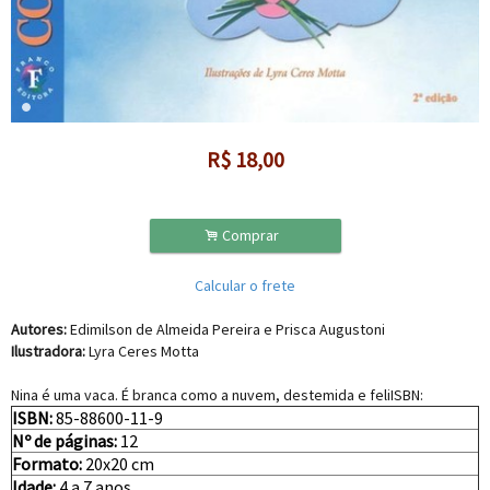
R$
18,00
.
Comprar
Calcular o frete
Autores:
Edimilson de Almeida Pereira e Prisca Augustoni
Ilustradora:
Lyra Ceres Motta
Nina é uma vaca. É branca como a nuvem, destemida e feliISBN:
ISBN:
85-88600-11-9
Nº de páginas:
12
Formato:
20x20 cm
Idade:
4 a 7 anos