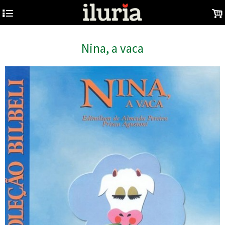
4
.
Nina, a vaca