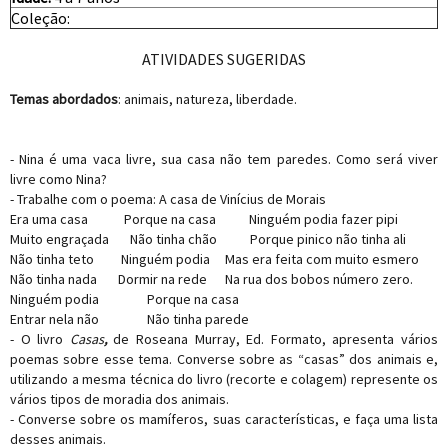
Coleção:
ATIVIDADES SUGERIDAS
Temas abordados
: animais, natureza, liberdade.
- Nina é uma vaca livre, sua casa não tem paredes. Como será viver
livre como Nina?
- Trabalhe com o poema: A casa de Vinícius de Morais
Era uma casa Porque na casa Ninguém podia fazer pipi
Muito engraçada Não tinha chão Porque pinico não tinha ali
Não tinha teto Ninguém podia Mas era feita com muito esmero
Não tinha nada Dormir na rede Na rua dos bobos número zero.
Ninguém podia Porque na casa
Entrar nela não Não tinha parede
- O livro
Casas
,
de Roseana Murray, Ed. Formato, apresenta vários
poemas sobre esse tema. Converse sobre as “casas” dos animais e,
utilizando a mesma técnica do livro (recorte e colagem) represente os
vários tipos de moradia dos animais.
- Converse sobre os mamíferos, suas características, e faça uma lista
desses animais.