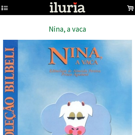
4
.
Nina, a vaca