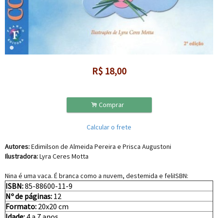
R$
18,00
.
Comprar
Calcular o frete
Autores:
Edimilson de Almeida Pereira e Prisca Augustoni
Ilustradora:
Lyra Ceres Motta
Nina é uma vaca. É branca como a nuvem, destemida e feliISBN:
ISBN:
85-88600-11-9
Nº de páginas:
12
Formato:
20x20 cm
Idade:
4 a 7 anos