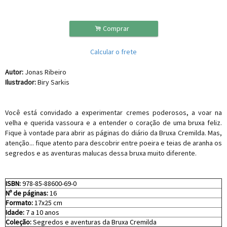
.
Comprar
Calcular o frete
Autor:
Jonas Ribeiro
Ilustrador:
Biry Sarkis
Você está convidado a experimentar cremes poderosos, a voar na
velha e querida vassoura e a entender o coração de uma bruxa feliz.
Fique à vontade para abrir as páginas do diário da Bruxa Cremilda. Mas,
atenção... fique atento para descobrir entre poeira e teias de aranha os
segredos e as aventuras malucas dessa bruxa muito diferente.
ISBN:
978-85-88600-69-0
Nº de páginas:
16
Formato:
17x25 cm
Idade:
7 a 10 anos
Coleção:
Segredos e aventuras da Bruxa Cremilda