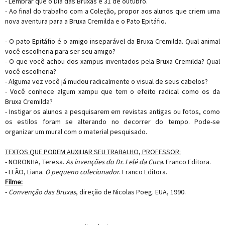
- Lembrar que o Dia das Bruxas é 31 de outubro.
- Ao final do trabalho com a Coleção, propor aos alunos que criem uma
nova aventura para a Bruxa Cremilda e o Pato Epitáfio.
- O pato Epitáfio é o amigo inseparável da Bruxa Cremilda. Qual animal
você escolheria para ser seu amigo?
- O que você achou dos xampus inventados pela Bruxa Cremilda? Qual
você escolheria?
- Alguma vez você já mudou radicalmente o visual de seus cabelos?
- Você conhece algum xampu que tem o efeito radical como os da
Bruxa Cremilda?
- Instigar os alunos a pesquisarem em revistas antigas ou fotos, como
os estilos foram se alterando no decorrer do tempo. Pode-se
organizar um mural com o material pesquisado.
TEXTOS QUE PODEM AUXILIAR SEU TRABALHO, PROFESSOR:
- NORONHA, Teresa.
As invenções do Dr. Lelé da Cuca
. Franco Editora.
- LEÃO, Liana.
O pequeno colecionador
. Franco Editora.
Filme:
-
Convenção das Bruxas
, direção de Nicolas Poeg. EUA, 1990.