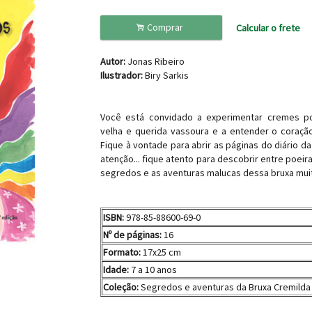
.
Comprar
Calcular o frete
Autor:
Jonas Ribeiro
Ilustrador:
Biry Sarkis
Você está convidado a experimentar cremes p
velha e querida vassoura e a entender o coração
Fique à vontade para abrir as páginas do diário da
atenção... fique atento para descobrir entre poeir
segredos e as aventuras malucas dessa bruxa muit
ISBN:
978-85-88600-69-0
Nº de páginas:
16
Formato:
17x25 cm
Idade:
7 a 10 anos
Coleção:
Segredos e aventuras da Bruxa Cremilda