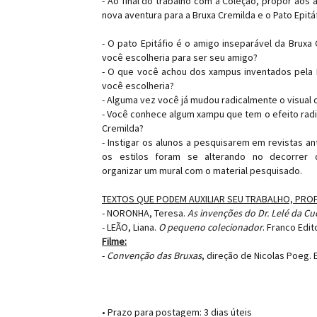
- Ao final do trabalho com a Coleção, propor aos
nova aventura para a Bruxa Cremilda e o Pato Epitáf
- O pato Epitáfio é o amigo inseparável da Bruxa 
você escolheria para ser seu amigo?
- O que você achou dos xampus inventados pela 
você escolheria?
- Alguma vez você já mudou radicalmente o visual
- Você conhece algum xampu que tem o efeito radi
Cremilda?
- Instigar os alunos a pesquisarem em revistas a
os estilos foram se alterando no decorrer
organizar um mural com o material pesquisado.
TEXTOS QUE PODEM AUXILIAR SEU TRABALHO, PRO
- NORONHA, Teresa.
As invenções do Dr. Lelé da Cu
- LEÃO, Liana.
O pequeno colecionador
. Franco Edit
Filme:
-
Convenção das Bruxas
, direção de Nicolas Poeg. 
• Prazo para postagem:
3 dias úteis