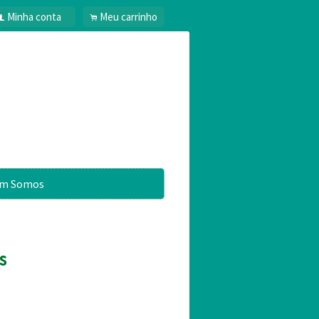
Minha conta
Meu carrinho
f
.
m Somos
s