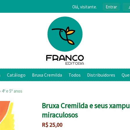
Olá, visitante.
Entrar
s
Catálogo
Bruxa Cremilda
Todos
Distribuidores
Que
›
4º e 5º anos
Bruxa Cremilda e seus xampu
miraculosos
R$
25,00