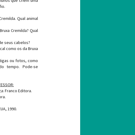
 alunos que criem uma
io.
Cremilda. Qual animal
Bruxa Cremilda? Qual
 de seus cabelos?
cal como os da Bruxa
ntigas ou fotos, como
 do tempo. Pode-se
FESSOR:
ca
. Franco Editora.
ora.
EUA, 1990.