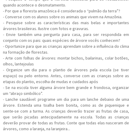
quando acontece o desmatamento.
- Por que a floresta amazônica é considerada o “pulmão da terra”?
- Converse com os alunos sobre os animais que vivem na Amazônia.
- Pesquise sobre as características das mais belas e importantes
árvores brasileiras. Ilustre com fotos e gravuras.
- Envie também uma pergunta para casa, para ser respondida em
conjunto com os pais: quais espécies de árvore vocês conhecem?
- Oportunize para que as crianças aprendam sobre a influência do clima
na formação de florestas.
- Arte com folhas de árvores: montar bichos, bailarinas, colar botões,
olhos, lantejoulas
- Organize um dia para o plantio de árvores pela escola (se tiver
espaço) ou pelo entorno. Antes, converse com as crianças sobre as
etapas do plantio, escolha de mudas e cuidados após
- Se na escola tiver alguma árvore bem grande e frondosa, organizar
um “abraço simbólico”.
- Lanche saudável: programe um dia para um lanche debaixo de uma
árvore. Estenda uma toalha bem bonita, como as de piquenique e
sente-se com a turma. As crianças deverão trazer as frutas de casa,
que serão picadas antecipadamente na escola. Todas as crianças
deverão provar de todas as frutas. Conte que todas elas nasceram de
árvores, como a laranja, na laranjeira...