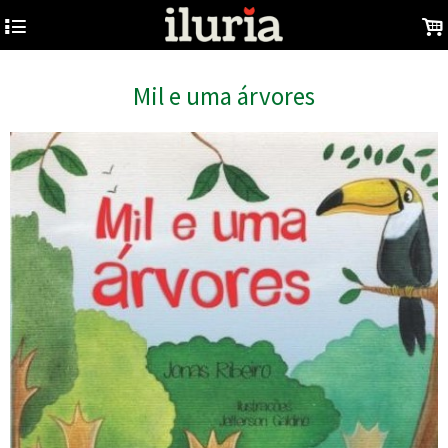
4
.
Mil e uma árvores