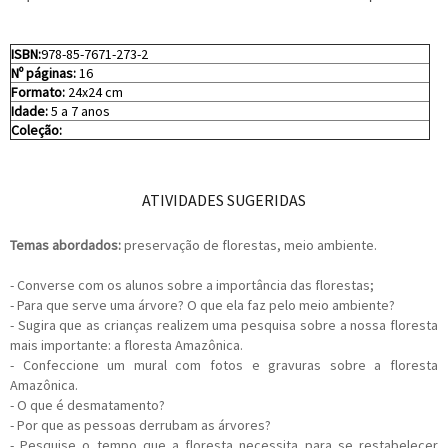
ISBN:
978-85-7671-273-2
Nº páginas:
16
Formato:
24x24 cm
Idade:
5 a 7 anos
Coleção:
ATIVIDADES SUGERIDAS
Temas abordados:
preservação de florestas, meio ambiente.
- Converse com os alunos sobre a importância das florestas;
- Para que serve uma árvore? O que ela faz pelo meio ambiente?
- Sugira que as crianças realizem uma pesquisa sobre a nossa floresta
mais importante: a floresta Amazônica.
- Confeccione um mural com fotos e gravuras sobre a floresta
Amazônica.
- O que é desmatamento?
- Por que as pessoas derrubam as árvores?
- Pesquise o tempo que a floresta necessita para se restabelecer