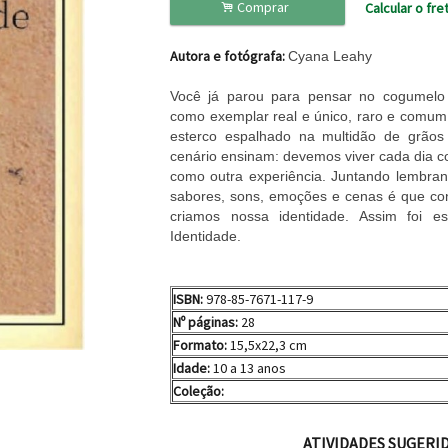
.
Comprar
Calcular o fre
Autora e fotógrafa:
Cyana Leahy
Você já parou para pensar no cogumelo
como exemplar real e único, raro e comum
esterco espalhado na multidão de grãos
cenário ensinam: devemos viver cada dia 
como outra experiência. Juntando lembran
sabores, sons, emoções e cenas é que c
criamos nossa identidade. Assim foi es
Identidade.
ISBN:
978-85-7671-117-9
Nº páginas:
28
Formato:
15,5x22,3 cm
Idade:
10 a 13 anos
Coleção:
ATIVIDADES SUGERI