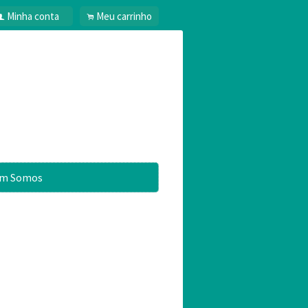
Minha conta
Meu carrinho
f
.
m Somos