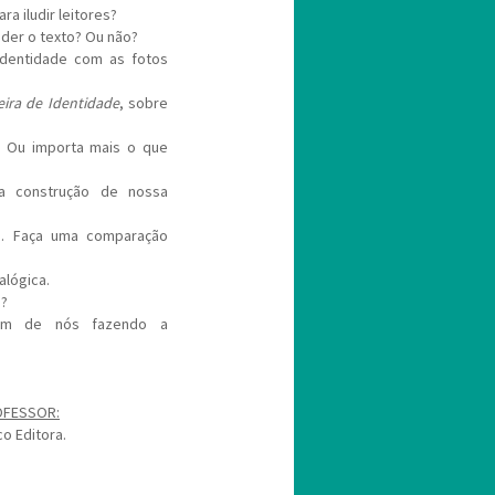
a iludir leitores?
nder o texto? Ou não?
identidade com as fotos
eira de Identidade
, sobre
? Ou importa mais o que
a construção de nossa
s. Faça uma comparação
alógica.
a?
 um de nós fazendo a
OFESSOR:
co Editora.