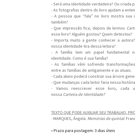
- Será uma identidade verdadeira? Ou criada par
- As fotografias dentro do livro ajudam a ente
- A pessoa que “fala” no livro mostra sua 
também?
- Que impressão fica, depois de lermos
Cart
esse livro? Alguém gostou? Quem detestou?
- Importa muito a gente conhecer a autora
nossa identidade tira dessa leitura?
- A família tem um papel fundamental n
identidade. Como é sua família?
- As famílias vêm sofrendo transformaçõe
entre as famílias de antigamente e as atuais.
- Cada aluno poderá construir sua árvore gene
- Que mudanças cada leitor faria nessa históri
- Vamos reescrever esse livro, cada
nossa
Carteira de Identidade?
TEXTO QUE PODE AUXILIAR SEU TRABALHO, PR
- MARQUES, Ângela.
Memórias de quintal
. Fran
• Prazo para postagem:
3 dias úteis