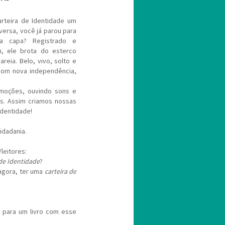
arteira de Identidade um
ersa, você já parou para
a capa? Registrado e
m, ele brota do esterco
reia. Belo, vivo, solto e
 com nova independência,
moções, ouvindo sons e
. Assim criamos nossas
Identidade!
cidadania.
leitores:
 de Identidade
?
 agora, ter uma
carteira de
 para um livro com esse