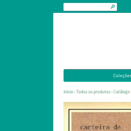
s
Coleçõe
Início
›
Todos os produtos
›
Catálogo