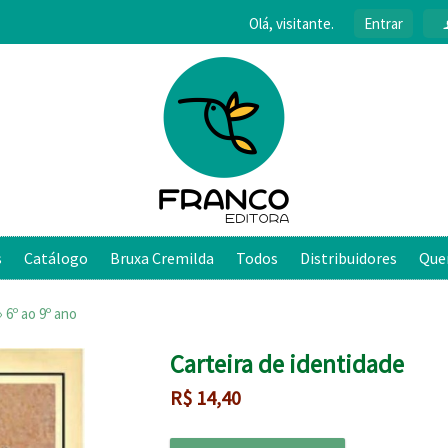
Olá, visitante.
Entrar
s
Catálogo
Bruxa Cremilda
Todos
Distribuidores
Que
›
6º ao 9º ano
Carteira de identidade
R$
14,40