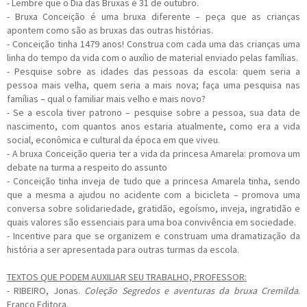
- Lembre que o Dia das Bruxas é 31 de outubro.
- Bruxa Conceição é uma bruxa diferente – peça que as crianças
apontem como são as bruxas das outras histórias.
- Conceição tinha 1479 anos! Construa com cada uma das crianças uma
linha do tempo da vida com o auxílio de material enviado pelas famílias.
- Pesquise sobre as idades das pessoas da escola: quem seria a
pessoa mais velha, quem seria a mais nova; faça uma pesquisa nas
famílias – qual o familiar mais velho e mais novo?
- Se a escola tiver patrono – pesquise sobre a pessoa, sua data de
nascimento, com quantos anos estaria atualmente, como era a vida
social, econômica e cultural da época em que viveu.
- A bruxa Conceição queria ter a vida da princesa Amarela: promova um
debate na turma a respeito do assunto
- Conceição tinha inveja de tudo que a princesa Amarela tinha, sendo
que a mesma a ajudou no acidente com a bicicleta – promova uma
conversa sobre solidariedade, gratidão, egoísmo, inveja, ingratidão e
quais valores são essenciais para uma boa convivência em sociedade.
- Incentive para que se organizem e construam uma dramatização da
história a ser apresentada para outras turmas da escola.
TEXTOS QUE PODEM AUXILIAR SEU TRABALHO, PROFESSOR:
- RIBEIRO, Jonas.
Coleção Segredos e aventuras da bruxa Cremilda
.
Franco Editora.