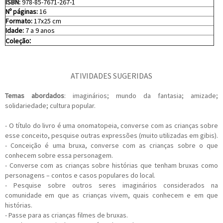
ISBN:
978-85-7671-267-1
Nº páginas:
16
Formato:
17x25 cm
Idade:
7 a 9 anos
:
Coleção
ATIVIDADES SUGERIDAS
Temas abordados
: imaginários; mundo da fantasia; amizade;
solidariedade; cultura popular.
- O título do livro é uma onomatopeia, converse com as crianças sobre
esse conceito, pesquise outras expressões (muito utilizadas em gibis).
- Conceição é uma bruxa, converse com as crianças sobre o que
conhecem sobre essa personagem.
- Converse com as crianças sobre histórias que tenham bruxas como
personagens – contos e casos populares do local.
- Pesquise sobre outros seres imaginários considerados na
comunidade em que as crianças vivem, quais conhecem e em que
histórias.
- Passe para as crianças filmes de bruxas.