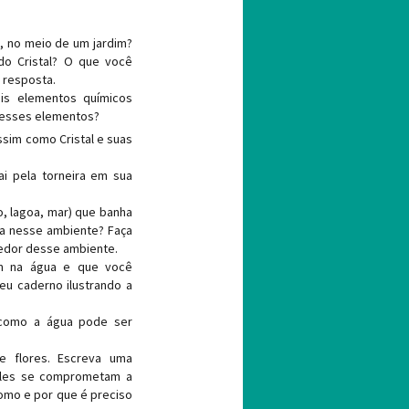
a, no meio de um jardim?
do Cristal? O que você
 resposta.
is elementos químicos
 esses elementos?
ssim como Cristal e suas
ai pela torneira em sua
o, lagoa, mar) que banha
ua nesse ambiente? Faça
edor desse ambiente.
em na água e que você
eu caderno ilustrando a
como a água pode ser
e flores. Escreva uma
eles se comprometam a
como e por que é preciso