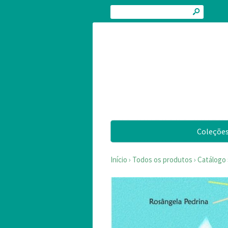
s
Coleçõe
Início
›
Todos os produtos
›
Catálogo