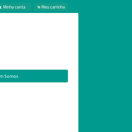
Minha conta
Meu carrinho
f
.
m Somos