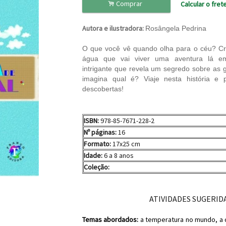
.
Comprar
Calcular o fret
Autora e ilustradora:
Rosângela Pedrina
O que você vê quando olha para o céu? Cri
água que vai viver uma aventura lá 
intrigante que revela um segredo sobre as 
imagina qual é? Viaje nesta história e p
descobertas!
ISBN:
978-85-7671-228-2
Nº páginas:
16
Formato:
17x25 cm
Idade:
6 a 8 anos
Coleção:
ATIVIDADES SUGERID
Temas abordados:
a temperatura no mundo, a c