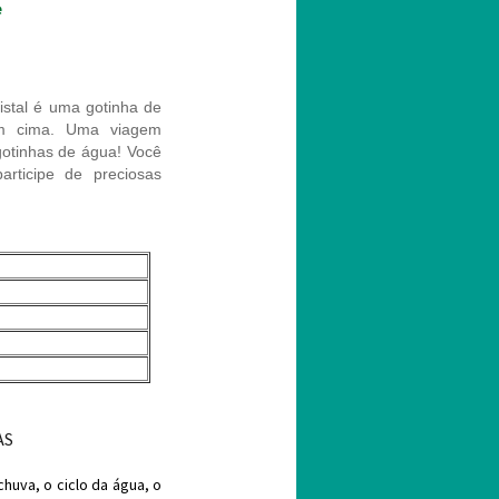
e
stal é uma gotinha de
em cima. Uma viagem
gotinhas de água!
Você
articipe de preciosas
AS
huva, o ciclo da água, o