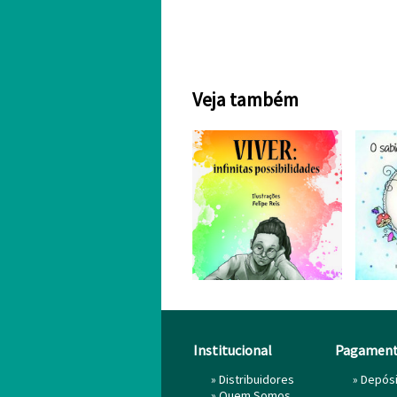
Veja também
Institucional
Pagamen
»
Distribuidores
» Depós
»
Quem Somos