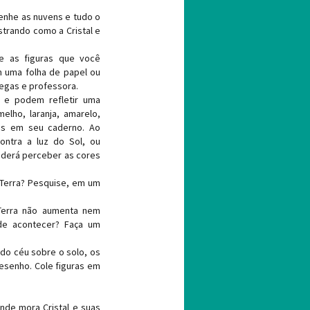
enhe as nuvens e tudo o
strando como a Cristal e
 e as figuras que você
 uma folha de papel ou
egas e professora.
l e podem refletir uma
elho, laranja, amarelo,
ores em seu caderno. Ao
ontra a luz do Sol, ou
oderá perceber as cores
a Terra? Pesquise, em um
Terra não aumenta nem
de acontecer? Faça um
do céu sobre o solo, os
desenho. Cole figuras em
nde mora Cristal e suas