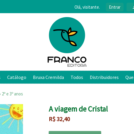
Olá, visitante.
Entrar
s
Catálogo
Bruxa Cremilda
Todos
Distribuidores
Que
›
2º e 3º anos
A viagem de Cristal
R$
32,40