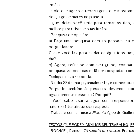
irmãs?
- Colete imagens e reportagens que mostram 
rios, lagos e mares no planeta.
- Que ideias você teria para tornar os rios,
melhor para Cristal e suas irmãs?
- Pesquisa de opinião:
a) Faça uma pesquisa com as pessoas na es
perguntando:
O que você faz para cuidar da água (dos rios,
dia?
b) Agora, reúna-se com seu grupo, compart
pesquisa. As pessoas estão preocupadas com 
Explique a sua resposta.
- No dia 22 de março, anualmente, é comemorad
Pergunte também às pessoas: devemos com
água somente nesse dia? Por quê?
- Você sabe usar a água com responsabil
natureza? Justifique sua resposta.
- Trabalhe com a música
Planeta Água
de Guilhe
TEXTOS QUE PODEM AUXILIAR SEU TRABALHO, 
-
ROCHAEL, Denise.
Tô saindo pra pescar
. Franco