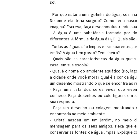
sol.
- Por que estaria uma gotinha de água, sozinh
De onde ela teria surgido? Como teria nasci
imagina? Escreva, faça desenhos ilustrando sua
- A água é uma substância formada por do
diferentes. A fórmula da água é H
O. Quais são
2
- Todas as águas são limpas e transparentes, a
irmãs? A água tem gosto? Tem cheiro?
- Quais são as características da água que s
casa, em sua escola?
- Qual é o nome do ambiente aquático (rio, lag
a cidade onde você mora? Qual é a cor da ág
um desenho mostrando o que se encontra ao r
- Faça uma lista dos seres vivos que viv
conhece. Faça desenhos ou cole figuras em s
sua resposta.
- Faça um desenho ou colagem mostrando 
encontrada no meio ambiente.
- Cristal nasceu em um jardim, no meio d
mensagem para os seus amigos. Peça que 
conservar as fontes de água limpas. Explique 