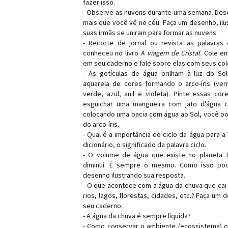
fazer isso.
- Observe as nuvens durante uma semana. Des
mais que você vê no céu. Faça um desenho, ilu
suas irmãs se uniram para formar as nuvens.
- Recorte de jornal ou revista as palavras
conheceu no livro
A viagem de Cristal.
Cole em
em seu caderno e fale sobre elas com seus col
- As gotículas de água brilham à luz do So
aquarela de cores formando o arco-íris (verm
verde, azul, anil e violeta). Pinte essas c
esguichar uma mangueira com jato d’água c
colocando uma bacia com água ao Sol, você p
do arco-íris.
- Qual é a importância do ciclo da água para 
dicionário, o significado da palavra ciclo.
- O volume de água que existe no planeta 
diminui. É sempre o mesmo. Como isso po
desenho ilustrando sua resposta.
- O que acontece com a água da chuva que cai 
rios, lagos, florestas, cidades, etc.? Faça um 
seu caderno.
- A água da chuva é sempre líquida?
- Como conservar o ambiente (ecossistema) o