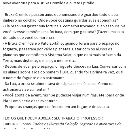
nova aventura para a Bruxa Cremilda e o Pato Epitáfio.
- Bruxa Cremilda passou anos economizando e guardou todo o seu
dinheiro no colchão. Onde você costuma guardar suas economias?
- Ela resolveu gastar sua fortuna. E começou trocando sua vassoura. Se
você tivesse também uma fortuna, com que gastaria? (Fazer uma lista
de tudo que você compraria.)
- A Bruxa Cremilda e o Pato Epitáfio, quando foram para o espaço no
foguete, passaram por vários planetas. Listar com os alunos os
planetas que compõem o Sistema Solar, o que está mais próximo da
Terra, mais distante, o maior, o menor etc.
- Depois de voar pelo espaço, o foguete desceu na Lua. Conversar com
os alunos sobre a ida do homem à Lua, quando foi a primeira vez, qual
o nome do foguete e do astronauta.
- Na Lua, a bruxa se alimentava de cápsulas minúsculas. Como os
astronautas se alimentam?
- Você gosta de aventuras? Se pudesse viajar num foguete, para onde
iria? Como seria essa aventura?
- Propor às crianças que confeccionem um foguete de sucata.
TEXTOS QUE PODEM AUXILIAR SEU TRABALHO, PROFESSOR:
- RIBEIRO, Jonas.
Todos os livros da Coleção Segredos e aventuras da