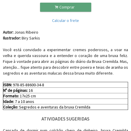
.
Comprar
Calcular o frete
Autor:
Jonas Ribeiro
Ilustrador:
Biry Sarkis
Você está convidado a experimentar cremes poderosos, a voar na
velha e querida vassoura e a entender o coração de uma bruxa feliz.
Fique à vontade para abrir as páginas do diário da Bruxa Cremilda. Mas,
atenção... fique atento para descobrir entre poeira e teias de aranha os
segredos e as aventuras malucas dessa bruxa muito diferente.
ISBN:
978-85-88600-34-8
Nº de páginas:
16
Formato:
17x25 cm
Idade:
7 a 10 anos
Coleção:
Segredos e aventuras da bruxa Cremilda
ATIVIDADES SUGERIDAS
Cansada de dormir num colchão cheio de dinheiro, bruxa Cremilda