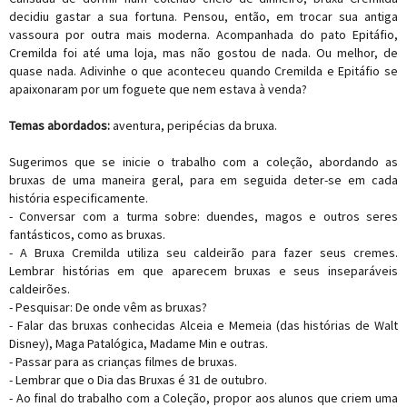
decidiu gastar a sua fortuna. Pensou, então, em trocar sua antiga
vassoura por outra mais moderna. Acompanhada do pato Epitáfio,
Cremilda foi até uma loja, mas não gostou de nada. Ou melhor, de
quase nada. Adivinhe o que aconteceu quando Cremilda e Epitáfio se
apaixonaram por um foguete que nem estava à venda?
Temas abordados:
aventura, peripécias da bruxa.
Sugerimos que se inicie o trabalho com a coleção, abordando as
bruxas de uma maneira geral, para em seguida deter-se em cada
história especificamente.
- Conversar com a turma sobre: duendes, magos e outros seres
fantásticos, como as bruxas.
- A Bruxa Cremilda utiliza seu caldeirão para fazer seus cremes.
Lembrar histórias em que aparecem bruxas e seus inseparáveis
caldeirões.
- Pesquisar: De onde vêm as bruxas?
- Falar das bruxas conhecidas Alceia e Memeia (das histórias de Walt
Disney), Maga Patalógica, Madame Min e outras.
- Passar para as crianças filmes de bruxas.
- Lembrar que o Dia das Bruxas é 31 de outubro.
- Ao final do trabalho com a Coleção, propor aos alunos que criem uma