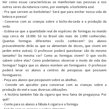
Ver como essas características se manifestam nas pessoas e nos
outros seres da natureza como, por exemplo. a borboleta azul.
- Pra que servem as borboletas? Será que para encher nossa vida de
beleza e poesia?
- Converse com as crianças sobre o bicho-da-seda e a produção da
seda.
- Estima-se que a quantidade real de espécies de formigas no mundo
seja cerca de 18.000. Só no Brasil são mais de 2.000 conhecidas.
Quantas formigas diferentes vocês conhecem? (os alunos
provavelmente dirão as que se alimentam de doces, que vivem em
jardim entre outras). O professor poderá questionar: são do mesmo
tamanho? Da mesma cor? Como as formigas vivem? O que vocês
sabem sobre elas? Como poderíamos observar o modo de vida das
formigas? Sugira que os alunos montem um formigueiro. O professor
poderá levar os alunos a centros de pesquisas que possuem
formigueiros.
- Peça aos alunos que pesquisem sobre as abelhas.
- Convide um apicultor para conversar com as crianças sobre a
produção do mel e suas diversas utilizações.
- A história também fala da cigarra que leva fama de preguiçosa. Por
quê?
- Conte para os alunos a fábula A cigarra e a formiga.