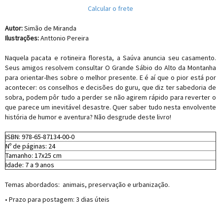
Calcular o frete
Autor:
Simão de Miranda
Ilustrações:
Anttonio Pereira
Naquela pacata e rotineira floresta, a Saúva anuncia seu casamento.
Seus amigos resolvem consultar O Grande Sábio do Alto da Montanha
para orientar-lhes sobre o melhor presente. E é aí que o pior está por
acontecer: os conselhos e decisões do guru, que diz ter sabedoria de
sobra, podem pôr tudo a perder se não agirem rápido para reverter o
que parece um inevitável desastre. Quer saber tudo nesta envolvente
história de humor e aventura? Não desgrude deste livro!
ISBN: 978-65-87134-00-0
Nº de páginas: 24
Tamanho: 17x25 cm
Idade: 7 a 9 anos
Temas abordados: animais, preservação e urbanização.
• Prazo para postagem:
3 dias úteis