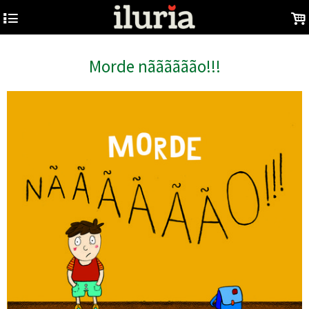
4
.
Morde nãããããão!!!