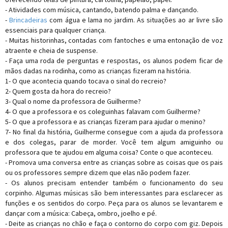
- Atividades com música, cantando, batendo palma e dançando.
-
Brincadeiras
com água e lama no jardim. As situações ao ar livre são
essenciais para qualquer criança.
- Muitas historinhas, contadas com fantoches e uma entonação de voz
atraente e cheia de suspense.
- Faça uma roda de perguntas e respostas, os alunos podem ficar de
mãos dadas na rodinha, como as crianças fizeram na história.
1- O que acontecia quando tocava o sinal do recreio?
2- Quem gosta da hora do recreio?
3- Qual o nome da professora de Guilherme?
4- O que a professora e os coleguinhas falavam com Guilherme?
5- O que a professora e as crianças fizeram para ajudar o menino?
7- No final da história, Guilherme consegue com a ajuda da professora
e dos colegas, parar de morder. Você tem algum amiguinho ou
professora que te ajudou em alguma coisa? Conte o que aconteceu.
- Promova uma conversa entre as crianças sobre as coisas que os pais
ou os professores sempre dizem que elas não podem fazer.
- Os alunos precisam entender também o funcionamento do seu
corpinho. Algumas músicas são bem interessantes para esclarecer as
funções e os sentidos do corpo. Peça para os alunos se levantarem e
dançar com a música: Cabeça, ombro, joelho e pé.
- Deite as crianças no chão e faça o contorno do corpo com giz. Depois