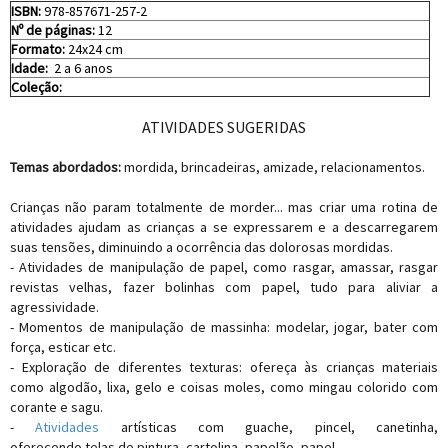
ISBN:
978-857671-257-2
Nº de páginas:
12
Formato:
24x24 cm
Idade:
2 a 6 anos
Coleção:
ATIVIDADES SUGERIDAS
Temas abordados:
mordida, brincadeiras, amizade, relacionamentos.
Crianças não param totalmente de morder... mas criar uma rotina de
atividades ajudam as crianças a se expressarem e a descarregarem
suas tensões, diminuindo a ocorrência das dolorosas mordidas.
- Atividades de manipulação de papel, como rasgar, amassar, rasgar
revistas velhas, fazer bolinhas com papel, tudo para aliviar a
agressividade.
- Momentos de manipulação de massinha: modelar, jogar, bater com
força, esticar etc.
- Exploração de diferentes texturas: ofereça às crianças materiais
como algodão, lixa, gelo e coisas moles, como mingau colorido com
corante e sagu.
-
Atividades
artísticas com guache, pincel, canetinha,
oferecendo telas de pintura, cartolina, papelão, papel.